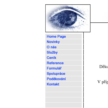
Děku
V příp